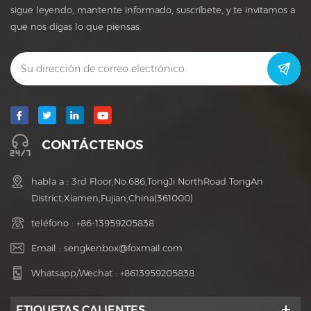
sigue leyendo, mantente informado, suscríbete, y te invitamos a
que nos digas lo que piensas.
CONTÁCTENOS
habla a : 3rd Floor,No.686,TongJi NorthRoad TongAn
District,Xiamen,Fujian,China(361000)
teléfono :
+86-13959205838
Email :
sengkenbox@foxmail.com
Whatsapp/Wechat :
+8613959205838
ETIQUETAS CALIENTES