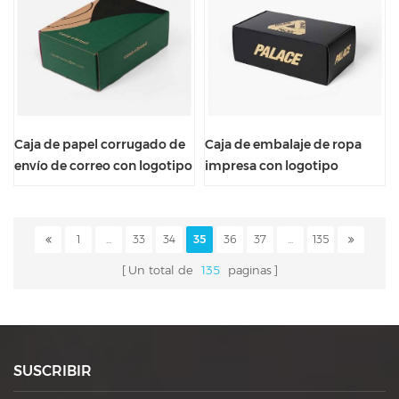
Caja de papel corrugado de
Caja de embalaje de ropa
envío de correo con logotipo
impresa con logotipo
personalizado de cartón de
personalizado de correo de
diseño gratuito
envío de color personalizado
1
...
33
34
35
36
37
...
135
Un total de
135
paginas
SUSCRIBIR