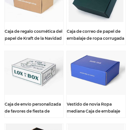
Caja de regalo cosmética del
Caja de correo de papel de
papel de Kraft de la Navidad
embalaje de ropa corrugada
del cuidado de la piel con la
de almacenamiento de
guarnición azul
medicina verde oscuro
Caja de envío personalizada
Vestido de novia Ropa
de favores de fiesta de
mediana Caja de embalaje
tamaño extra grande
azul marino corrugado
estándar biodegradable