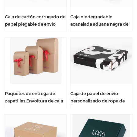
Caja de cartón corrugado de
Caja biodegradable
papel plegable de envío
acanalada aduana negra del
lindo colorido para ropa
comercio electrónico del
paquete para la ropa
Paquetes de entrega de
Caja de papel de envío
zapatillas Envoltura de caja
personalizado de ropa de
de papel Kraft marrón con
paquete doblado de traje
cinta
impreso UV