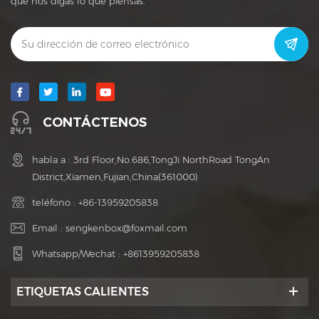
que nos digas lo que piensas.
CONTÁCTENOS
habla a : 3rd Floor,No.686,TongJi NorthRoad TongAn
District,Xiamen,Fujian,China(361000)
teléfono :
+86-13959205838
Email :
sengkenbox@foxmail.com
Whatsapp/Wechat :
+8613959205838
ETIQUETAS CALIENTES