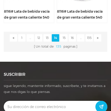
8116# Lata de bebida vacía
8116# Lata de bebida vacía
de gran venta caliente 540
de gran venta caliente 540
ml
ml
1
...
12
13
14
15
16
...
135
Un total de
135
paginas
SUSCRIBIR
sigue leyendo, mantente informado, suscríbete, y te invitamos a
que nos digas lo que piensas.