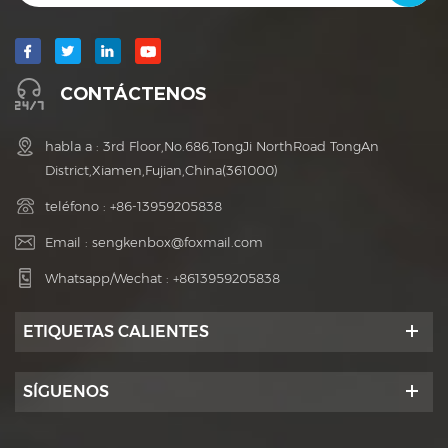
CONTÁCTENOS
habla a : 3rd Floor,No.686,TongJi NorthRoad TongAn
District,Xiamen,Fujian,China(361000)
teléfono :
+86-13959205838
Email :
sengkenbox@foxmail.com
Whatsapp/Wechat :
+8613959205838
ETIQUETAS CALIENTES
SÍGUENOS