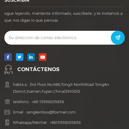
SUSCRIBIR
sigue leyendo, mantente informado, suscríbete, y te invitamos a
que nos digas lo que piensas.
CONTÁCTENOS
habla a : 3rd Floor,No.686,TongJi NorthRoad TongAn
District,Xiamen,Fujian,China(361000)
teléfono :
+86-13959205838
Email :
sengkenbox@foxmail.com
Whatsapp/Wechat :
+8613959205838