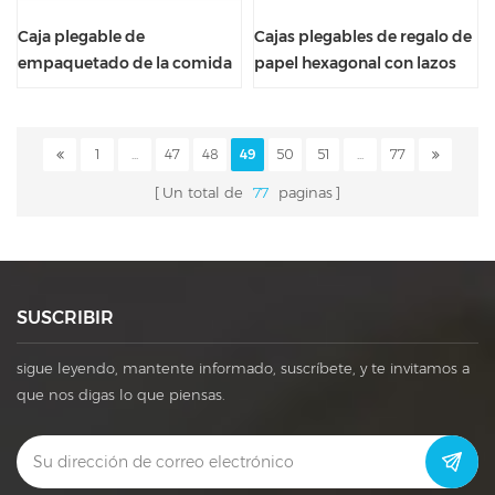
Caja plegable de
Cajas plegables de regalo de
empaquetado de la comida
papel hexagonal con lazos
de la torta impermeable del
de cinta
brillo con la manija
1
...
47
48
49
50
51
...
77
Un total de
77
paginas
SUSCRIBIR
sigue leyendo, mantente informado, suscríbete, y te invitamos a
que nos digas lo que piensas.