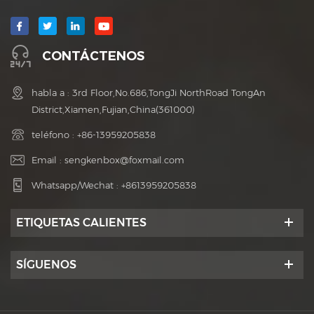
CONTÁCTENOS
habla a : 3rd Floor,No.686,TongJi NorthRoad TongAn
District,Xiamen,Fujian,China(361000)
teléfono :
+86-13959205838
Email :
sengkenbox@foxmail.com
Whatsapp/Wechat :
+8613959205838
ETIQUETAS CALIENTES
SÍGUENOS