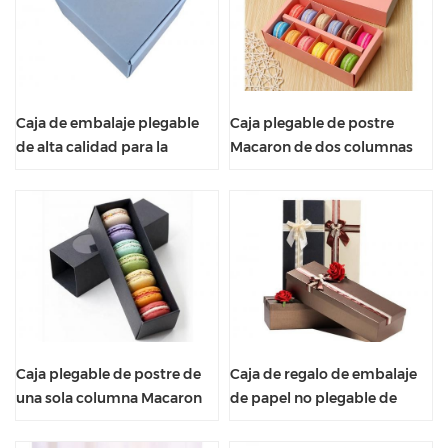
Caja de embalaje plegable
Caja plegable de postre
de alta calidad para la
Macaron de dos columnas
protección del medio
con ventana visual
ambiente.
Caja plegable de postre de
Caja de regalo de embalaje
una sola columna Macaron
de papel no plegable de
con ventana visual
ramo de rosas de tamaño
largo