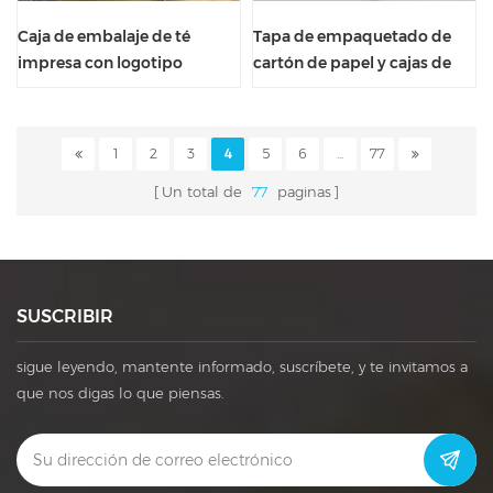
Caja de embalaje de té
Tapa de empaquetado de
impresa con logotipo
cartón de papel y cajas de
personalizado, caja de regalo
regalo bajas Cajas de papel
de té, embalaje con diseño
exquisito
1
2
3
4
5
6
...
77
Un total de
77
paginas
SUSCRIBIR
sigue leyendo, mantente informado, suscríbete, y te invitamos a
que nos digas lo que piensas.