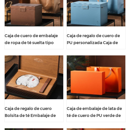
Caja de cuero de embalaje
Caja de regalo de cuero de
de ropa de té suelta tipo
PU personalizada Caja de
tapa tipo almeja de lujo
embalaje de cuero de té de
personalizada
lujo
Caja de regalo de cuero
Caja de embalaje de lata de
Bolsita de té Embalaje de
té de cuero de PU verde de
polvo seco Caja de cuero de
cartón personalizado
PU de lujo