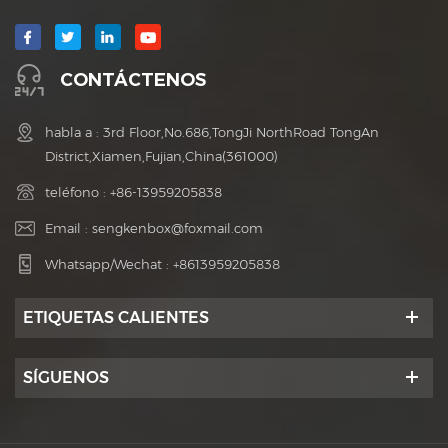
CONTÁCTENOS
habla a : 3rd Floor,No.686,TongJi NorthRoad TongAn
District,Xiamen,Fujian,China(361000)
teléfono :
+86-13959205838
Email :
sengkenbox@foxmail.com
Whatsapp/Wechat :
+8613959205838
ETIQUETAS CALIENTES
SÍGUENOS