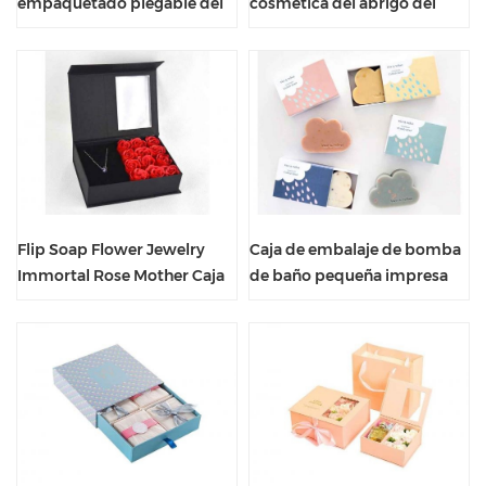
empaquetado plegable del
cosmética del abrigo del
jabón hecho a mano marrón
jabón del diseño del
natural vacío
logotipo de Eco Friendly
Flip Soap Flower Jewelry
Caja de embalaje de bomba
Immortal Rose Mother Caja
de baño pequeña impresa
de regalo para el día de San
multicolor con cajón único
Valentín
flexible