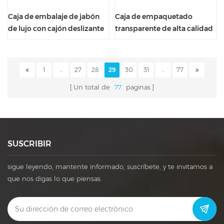
Caja de embalaje de jabón
Caja de empaquetado
de lujo con cajón deslizante
transparente de alta calidad
para paquete familiar
del regalo de las señoras de
la aleta de la ventana del PVC
1
...
27
28
29
30
31
...
77
Un total de
77
paginas
SUSCRIBIR
sigue leyendo, mantente informado, suscríbete, y te invitamos a
que nos digas lo que piensas.