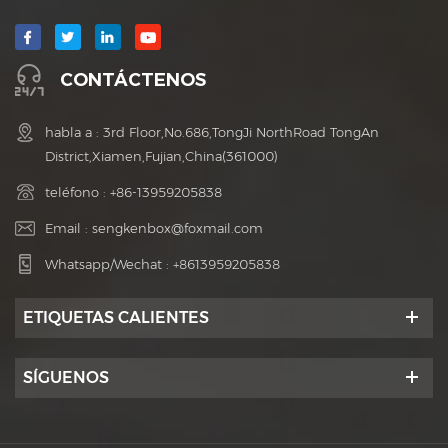
CONTÁCTENOS
habla a : 3rd Floor,No.686,TongJi NorthRoad TongAn
District,Xiamen,Fujian,China(361000)
teléfono :
+86-13959205838
Email :
sengkenbox@foxmail.com
Whatsapp/Wechat :
+8613959205838
ETIQUETAS CALIENTES
SÍGUENOS