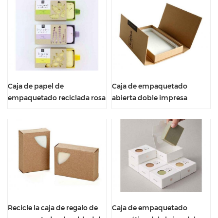
Caja de papel de
Caja de empaquetado
empaquetado reciclada rosa
abierta doble impresa
única de la manga del jabón
aduana material reciclable
del aspecto delicado
del teléfono móvil
Recicle la caja de regalo de
Caja de empaquetado