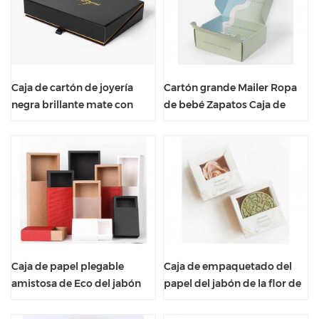
Caja de cartón de joyería
Cartón grande Mailer Ropa
negra brillante mate con
de bebé Zapatos Caja de
impresión de logotipo
envío de papel corrugado
personalizado de lujo
Caja de papel plegable
Caja de empaquetado del
amistosa de Eco del jabón
papel del jabón de la flor de
de encargo para hecho en
Rose del diseño atractivo de
casa
la moda