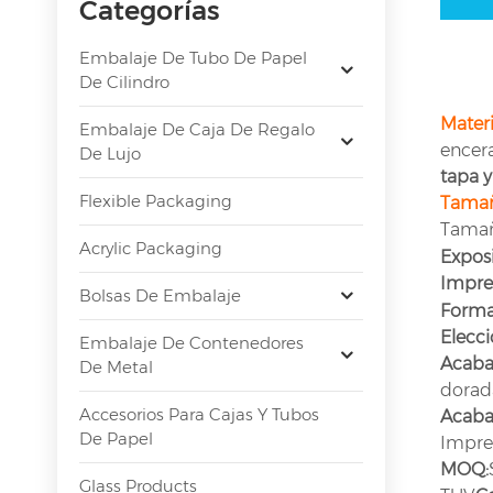
Categorías
Embalaje De Tubo De Papel
De Cilindro
Materi
Embalaje De Caja De Regalo
encera
De Lujo
tapa 
Flexible Packaging
Tama
Tamaño
Acrylic Packaging
Expos
Impre
Bolsas De Embalaje
Form
Elecc
Embalaje De Contenedores
Acabad
De Metal
dorad
Accesorios Para Cajas Y Tubos
Acabad
De Papel
Impres
MOQ:
Glass Products