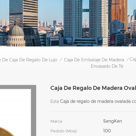
Ca
 De Caja De Regalo De Lujo
Caja De Embalaje De Madera
/
/
Envasado De Té
Caja De Regalo De Madera Oval
Esta
Caja de regalo de madera ovalada c
SengKen
Marca:
100
Pedido (moq):