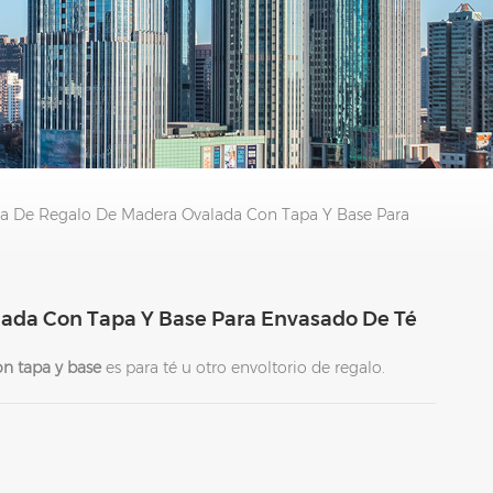
ja De Regalo De Madera Ovalada Con Tapa Y Base Para
ada Con Tapa Y Base Para Envasado De Té
on tapa y base
es para té u otro envoltorio de regalo.