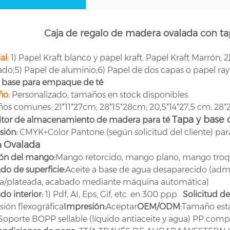
Caja de regalo de madera ovalada con ta
al:
1) Papel Kraft blanco y papel kraft. Papel Kraft Marrón;
do;5) Papel de aluminio;6) Papel de dos capas o papel ra
y base para empaque de té
ño:
Personalizado, tamaños en stock disponibles.
s comunes: 21*11*27cm; 28*15*28cm; 20,5*14*27,5 cm; 28*22
Tapa y base 
itor de almacenamiento de madera para té
sión:
CMYK+Color Pantone (según solicitud del cliente) pa
Ovalada
a
ión del mango:
Mango retorcido, mango plano, mango troq
o de superficie:
Aceite a base de agua desaparecido (adm
a/plateada, acabado mediante máquina automática)
o interior:
1) Pdf, AI, Eps, Gif, etc. en 300 ppp.
Solicitud de
ión flexográfica
Impresión:
Aceptar
OEM/ODM:
Tamaño está
Soporte BOPP sellable (líquido antiaceite y agua) PP comple