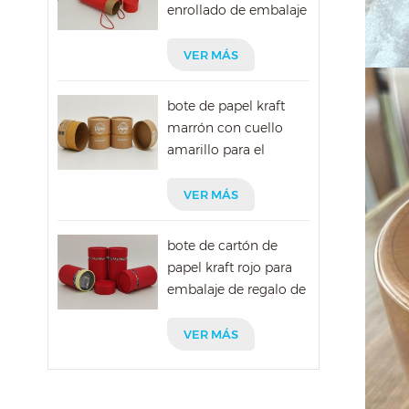
enrollado de embalaje
de pintura redonda
con cuerda
VER MÁS
bote de papel kraft
marrón con cuello
amarillo para el
envasado de vitaminas
VER MÁS
bote de cartón de
papel kraft rojo para
embalaje de regalo de
navidad
VER MÁS